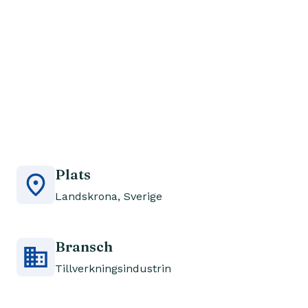
affärsutveckling. Resultatet blev en smidigare
väg från idé till marknad, vilket stärker
SWEP:s position som innovationsledare inom
hållbara värme- och kyllösningar.
Plats
Landskrona, Sverige
Bransch
Tillverkningsindustrin