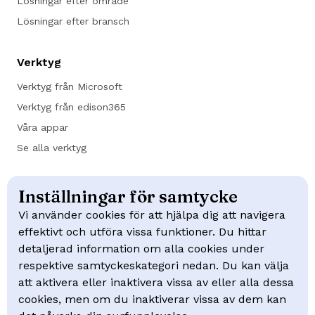
Lösningar efter område
Lösningar efter bransch
Verktyg
Verktyg från Microsoft
Verktyg från edison365
Våra appar
Se alla verktyg
Kundcase
Inställningar för samtycke
Trafikverket
Vi använder cookies för att hjälpa dig att navigera
effektivt och utföra vissa funktioner. Du hittar
NCC
detaljerad information om alla cookies under
Swep
respektive samtyckeskategori nedan. Du kan välja
Mölndal Energi
att aktivera eller inaktivera vissa av eller alla dessa
cookies, men om du inaktiverar vissa av dem kan