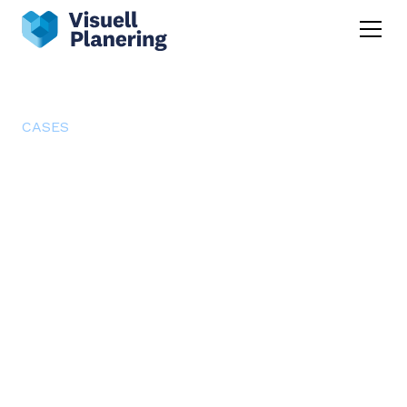
CASES
SWEP optimerade sina
innovationsprocesser med
edison365
SWEP, världsledande inom lödda
plattvärmeväxlare, stod inför utmaningen att
effektivisera sin innovationsprocess. Genom
att implementera edison365-lösningar med
hjälp av Visuell Planering kunde SWEP
strömlinjeforma sin idéhantering och