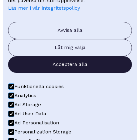
Kunskap
det påverka din surfupplevelse.
Läs mer i vår integritetspolicy
Kurser
Webinar
FAQ - Vanliga frågor
Avvisa alla
Blogg
Låt mig välja
Om oss
Acceptera alla
Om Visuell Planering
Kontakt
Boka demo
Funktionella cookies
Få offert
Analytics
Ad Storage
Ad User Data
Ad Personalisation
Följ oss på LinkedIn
Personalization Storage
Följ oss på YouTube