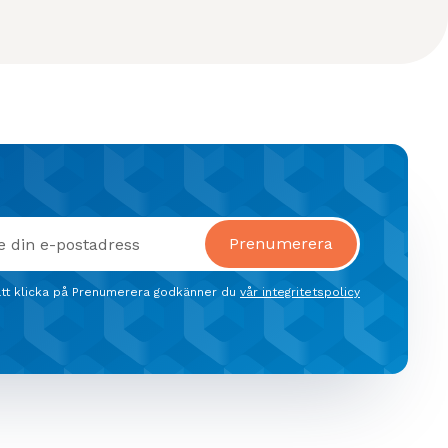
tt klicka på Prenumerera godkänner du
vår integritetspolicy