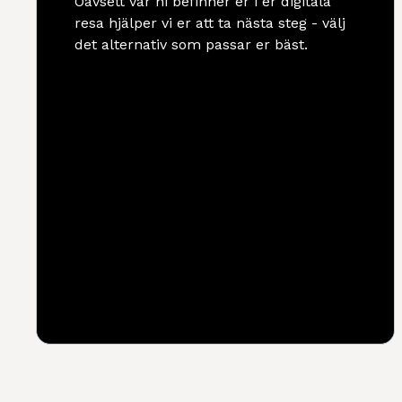
Oavsett var ni befinner er i er digitala
resa hjälper vi er att ta nästa steg - välj
det alternativ som passar er bäst.