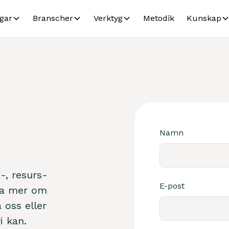
gar
Branscher
Verktyg
Metodik
Kunskap
Namn
-, resurs-
E-post
eta mer om
 oss eller
i kan.