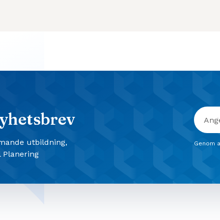
yhetsbrev
mmande utbildning,
Genom a
 Planering