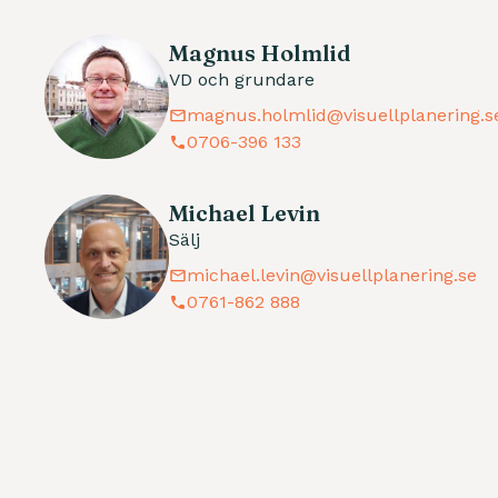
Magnus Holmlid
VD och grundare
magnus.holmlid@visuellplanering.s
0706-396 133
Michael Levin
Sälj
michael.levin@visuellplanering.se
0761-862 888