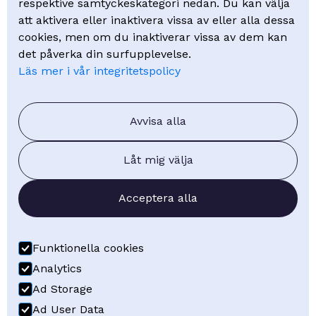
respektive samtyckeskategori nedan. Du kan välja
Mölndal Energi
att aktivera eller inaktivera vissa av eller alla dessa
cookies, men om du inaktiverar vissa av dem kan
Kunskap
det påverka din surfupplevelse.
Läs mer i vår integritetspolicy
Kurser
Webinar
FAQ - Vanliga frågor
Avvisa alla
Blogg
Låt mig välja
Om oss
Acceptera alla
Om Visuell Planering
Kontakt
Boka demo
Funktionella cookies
Få offert
Analytics
Ad Storage
Ad User Data