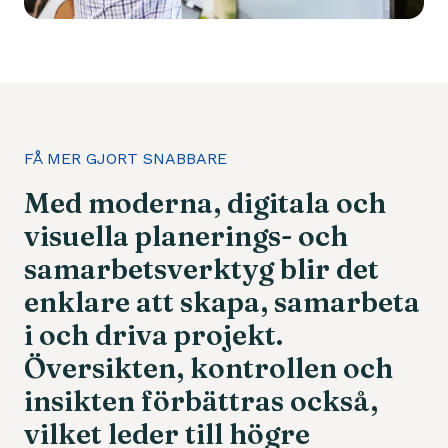
FÅ MER GJORT SNABBARE
Med
moderna,
digitala
och
visuella
planerings-
och
samarbetsverktyg
blir
det
enklare
att
skapa,
samarbeta
i
och
driva
projekt.
Översikten,
kontrollen
och
insikten
förbättras
också,
vilket
leder
till
högre