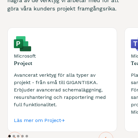
några av de verktyg vi arbetar med för att
göra våra kunders projekt framgångsrika.
Microsoft
Mi
Project
Te
Avancerat verktyg för alla typer av
Pl
projekt - från små till GIGANTISKA.
sam
Erbjuder avancerad schemaläggning,
Fö
resurshantering och rapportering med
sa
full funktionalitet.
pr
Mi
Läs mer om Project