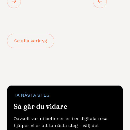
Se alla verktyg
TA NÄSTA STEG
Så går du vidare
Oavsett var ni befinner er i er digitala resa
hjälper vi er att ta nästa steg - välj det