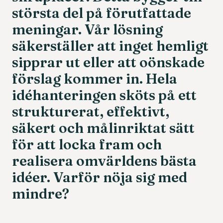
största
del
på
förutfattade
meningar.
Vår
lösning
säkerställer
att
inget
hemligt
sipprar
ut
eller
att
oönskade
förslag
kommer
in.
Hela
idéhanteringen
sköts
på
ett
strukturerat,
effektivt,
säkert
och
målinriktat
sätt
för
att
locka
fram
och
realisera
omvärldens
bästa
idéer.
Varför
nöja
sig
med
mindre?