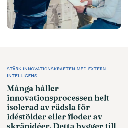
STÄRK INNOVATIONSKRAFTEN MED EXTERN
INTELLIGENS
Många
håller
innovationsprocessen
helt
isolerad
av
rädsla
för
idéstölder
eller
floder
av
skräpidéer.
Detta
bygger
till