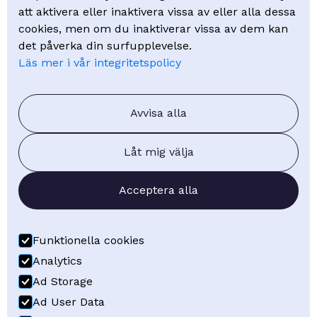
Mölndal Energi
att aktivera eller inaktivera vissa av eller alla dessa
cookies, men om du inaktiverar vissa av dem kan
Kunskap
det påverka din surfupplevelse.
Läs mer i vår integritetspolicy
Kurser
Webinar
FAQ - Vanliga frågor
Avvisa alla
Blogg
Låt mig välja
Om oss
Acceptera alla
Om Visuell Planering
Kontakt
Boka demo
Funktionella cookies
Få offert
Analytics
Ad Storage
Ad User Data