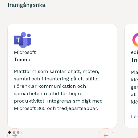
framgångsrika.
Microsoft
ed
I
Teams
Plattform som samlar chatt, möten,
Pla
samtal och filhantering på ett ställe.
id
Förenklar kommunikation och
ge
samarbete i realtid för högre
at
produktivitet. Integreras smidigt med
idé
Microsoft 365 och tredjepartsappar.
Lä