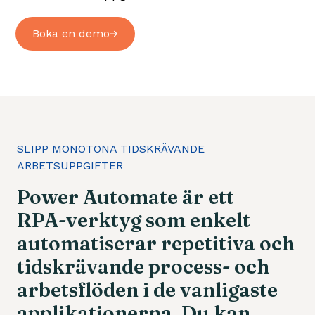
Boka en demo
SLIPP MONOTONA TIDSKRÄVANDE
ARBETSUPPGIFTER
Power
Automate
är
ett
RPA-verktyg
som
enkelt
automatiserar
repetitiva
och
tidskrävande
process-
och
arbetsflöden
i
de
vanligaste
applikationerna.
Du
kan