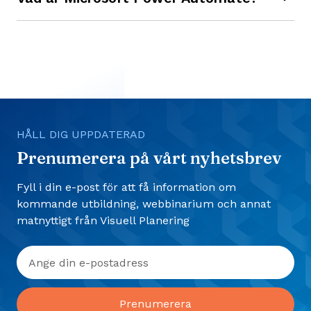
automations- och integrationsverktyg. Bägge
Power Automate är en molnbaserad tjänst som gör
verktygen kan användas var för sig.
det möjligt att på ett enkelt sätt automatisera
flöden och återkommande uppgifter/processer i
olika program och tjänster.
HÅLL DIG UPPDATERAD
Prenumerera på vårt nyhetsbrev
Fyll i din e-post för att få information om
kommande utbildning, webbinarium och annat
matnyttigt från Visuell Planering