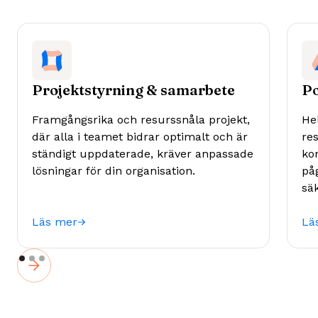
Projektstyrning & samarbete
Po
Framgångsrika och resurssnåla projekt,
Hel
där alla i teamet bidrar optimalt och är
re
ständigt uppdaterade, kräver anpassade
kon
lösningar för din organisation.
på
sä
Läs mer
Lä