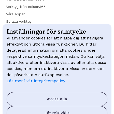
Verktyg från edison365
Våra appar
Se alla verktyg
Inställningar för samtycke
Kundcase
Vi använder cookies för att hjälpa dig att navigera
effektivt och utföra vissa funktioner. Du hittar
Trafikverket
detaljerad information om alla cookies under
NCC
respektive samtyckeskategori nedan. Du kan välja
Swep
att aktivera eller inaktivera vissa av eller alla dessa
Mölndal Energi
cookies, men om du inaktiverar vissa av dem kan
det påverka din surfupplevelse.
Läs mer i vår integritetspolicy
Kunskap
Kurser
Webinar
Avvisa alla
FAQ - Vanliga frågor
Låt mig välja
Blogg