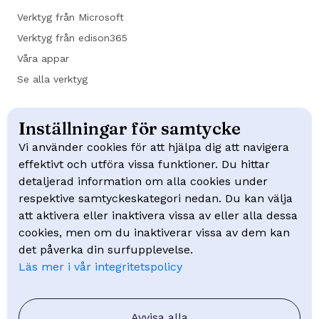
Verktyg från Microsoft
Verktyg från edison365
Våra appar
Se alla verktyg
Kundcase
Inställningar för samtycke
Trafikverket
Vi använder cookies för att hjälpa dig att navigera
effektivt och utföra vissa funktioner. Du hittar
NCC
detaljerad information om alla cookies under
Swep
respektive samtyckeskategori nedan. Du kan välja
Mölndal Energi
att aktivera eller inaktivera vissa av eller alla dessa
cookies, men om du inaktiverar vissa av dem kan
Kunskap
det påverka din surfupplevelse.
Läs mer i vår integritetspolicy
Kurser
Webinar
FAQ - Vanliga frågor
Avvisa alla