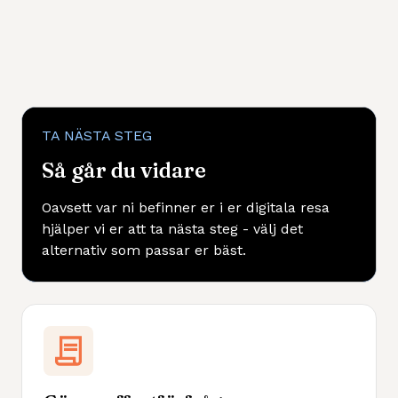
TA NÄSTA STEG
Så går du vidare
Oavsett var ni befinner er i er digitala resa
hjälper vi er att ta nästa steg - välj det
alternativ som passar er bäst.