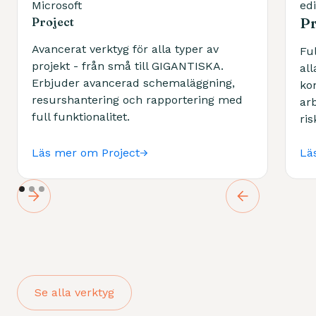
Microsoft
ed
Pr
Project
Avancerat verktyg för alla typer av
Fu
projekt - från små till GIGANTISKA.
all
Erbjuder avancerad schemaläggning,
kon
resurshantering och rapportering med
ar
full funktionalitet.
ris
Läs mer om Project
Lä
Se alla verktyg