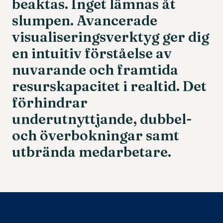
beaktas.
Inget
lämnas
åt
slumpen.
Avancerade
visualiseringsverktyg
ger
dig
en
intuitiv
förståelse
av
nuvarande
och
framtida
resurskapacitet
i
realtid.
Det
förhindrar
underutnyttjande,
dubbel-
och
överbokningar
samt
utbrända
medarbetare.