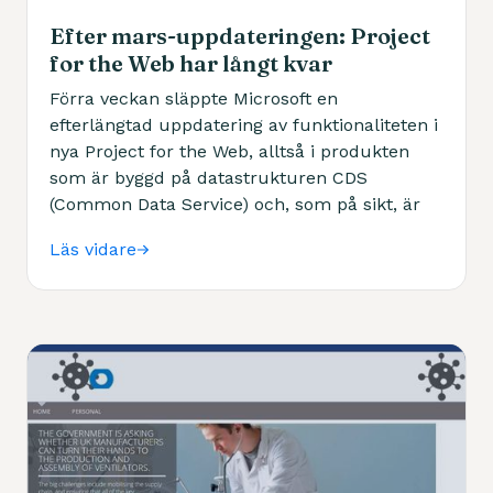
Efter mars-uppdateringen: Project
for the Web har långt kvar
Förra veckan släppte Microsoft en
efterlängtad uppdatering av funktionaliteten i
nya Project for the Web, alltså i produkten
som är byggd på datastrukturen CDS
(Common Data Service) och, som på sikt, är
tänkt att ersätta Microsoft Project och Project
Läs vidare
Online.