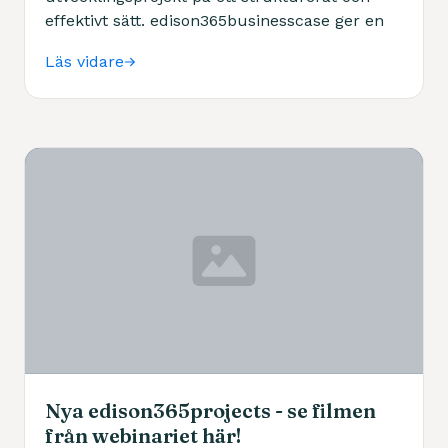
effektivt sätt. edison365businesscase ger en
transparent och repeterbar metod för att
Läs vidare
samla in affärsdata.
Nya edison365projects - se filmen
från webinariet här!