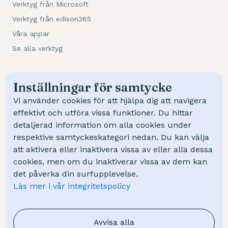
Verktyg från Microsoft
Verktyg från edison365
Våra appar
Se alla verktyg
Kundcase
Inställningar för samtycke
Trafikverket
Vi använder cookies för att hjälpa dig att navigera
NCC
effektivt och utföra vissa funktioner. Du hittar
detaljerad information om alla cookies under
Swep
respektive samtyckeskategori nedan. Du kan välja
Mölndal Energi
att aktivera eller inaktivera vissa av eller alla dessa
cookies, men om du inaktiverar vissa av dem kan
Kunskap
det påverka din surfupplevelse.
Läs mer i vår integritetspolicy
Kurser
Webinar
FAQ - Vanliga frågor
Avvisa alla