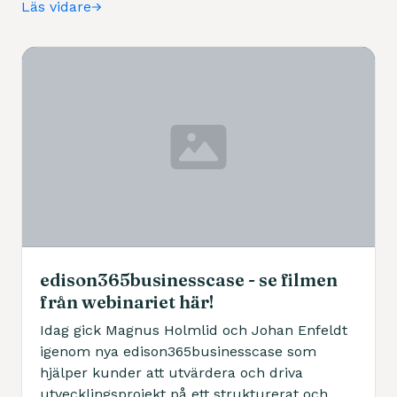
Läs vidare
edison365businesscase - se filmen
från webinariet här!
Idag gick Magnus Holmlid och Johan Enfeldt
igenom nya edison365businesscase som
hjälper kunder att utvärdera och driva
utvecklingsprojekt på ett strukturerat och