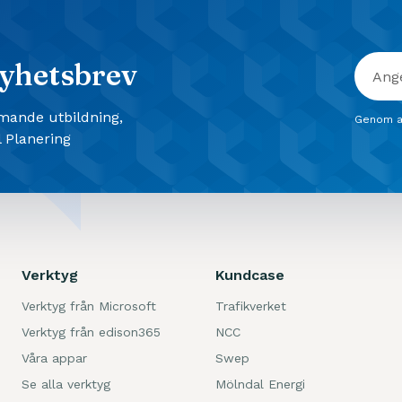
yhetsbrev
mmande utbildning,
Genom a
 Planering
Verktyg
Kundcase
Verktyg från Microsoft
Trafikverket
Verktyg från edison365
NCC
Våra appar
Swep
Se alla verktyg
Mölndal Energi