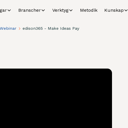
gar
Branscher
Verktyg
Metodik
Kunskap
Webinar
edison365 - Make Ideas Pay