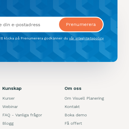
tt klicka på Prenumerera godkänner du
vår integritetspolicy
Kunskap
Om oss
Kurser
Om Visuell Planering
Webinar
Kontakt
FAQ - Vanliga frågor
Boka demo
Blogg
Få offert