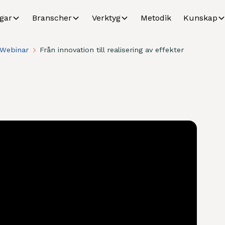
gar
Branscher
Verktyg
Metodik
Kunskap
Webinar
Från innovation till realisering av effekter