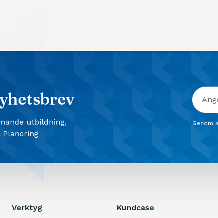
yhetsbrev
mmande utbildning,
Genom a
 Planering
Verktyg
Kundcase