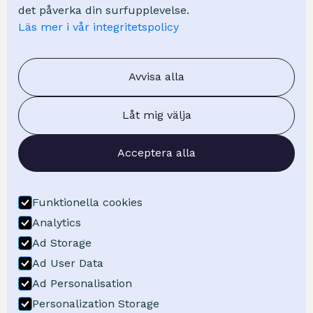
Kunskap
det påverka din surfupplevelse.
Läs mer i vår integritetspolicy
Kurser
Webinar
FAQ - Vanliga frågor
Avvisa alla
Blogg
Låt mig välja
Om oss
Acceptera alla
Om Visuell Planering
Kontakt
Boka demo
Funktionella cookies
Få offert
Analytics
Ad Storage
Ad User Data
Följ oss på LinkedIn
Ad Personalisation
Följ oss på YouTube
Personalization Storage