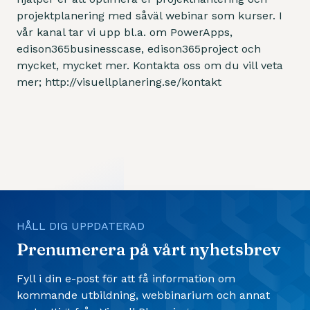
projektplanering med såväl webinar som kurser. I
vår kanal tar vi upp bl.a. om PowerApps,
edison365businesscase, edison365project och
mycket, mycket mer. Kontakta oss om du vill veta
mer; http://visuellplanering.se/kontakt
HÅLL DIG UPPDATERAD
Prenumerera på vårt nyhetsbrev
Fyll i din e-post för att få information om
kommande utbildning, webbinarium och annat