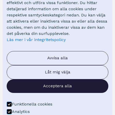
NCC
effektivt och utföra vissa funktioner. Du hittar
detaljerad information om alla cookies under
Swep
respektive samtyckeskategori nedan. Du kan välja
Mölndal Energi
att aktivera eller inaktivera vissa av eller alla dessa
cookies, men om du inaktiverar vissa av dem kan
Kunskap
det påverka din surfupplevelse.
Läs mer i vår integritetspolicy
Kurser
Webinar
FAQ - Vanliga frågor
Avvisa alla
Blogg
Låt mig välja
Om oss
Acceptera alla
Om Visuell Planering
Kontakt
Boka demo
Funktionella cookies
Få offert
Analytics