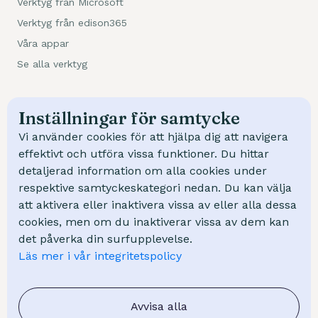
Verktyg från Microsoft
Verktyg från edison365
Våra appar
Se alla verktyg
Kundcase
Inställningar för samtycke
Trafikverket
Vi använder cookies för att hjälpa dig att navigera
NCC
effektivt och utföra vissa funktioner. Du hittar
detaljerad information om alla cookies under
Swep
respektive samtyckeskategori nedan. Du kan välja
Mölndal Energi
att aktivera eller inaktivera vissa av eller alla dessa
cookies, men om du inaktiverar vissa av dem kan
Kunskap
det påverka din surfupplevelse.
Läs mer i vår integritetspolicy
Kurser
Webinar
FAQ - Vanliga frågor
Avvisa alla