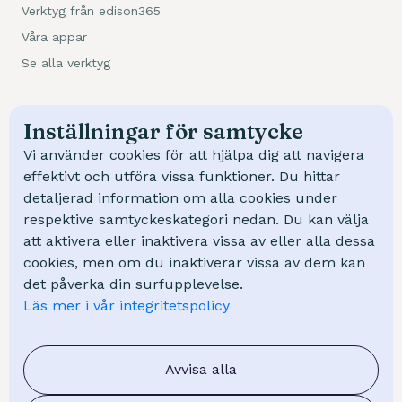
Verktyg från edison365
Våra appar
Se alla verktyg
Kundcase
Inställningar för samtycke
Trafikverket
Vi använder cookies för att hjälpa dig att navigera
NCC
effektivt och utföra vissa funktioner. Du hittar
detaljerad information om alla cookies under
Swep
respektive samtyckeskategori nedan. Du kan välja
Mölndal Energi
att aktivera eller inaktivera vissa av eller alla dessa
cookies, men om du inaktiverar vissa av dem kan
Kunskap
det påverka din surfupplevelse.
Läs mer i vår integritetspolicy
Kurser
Webinar
FAQ - Vanliga frågor
Avvisa alla
Blogg