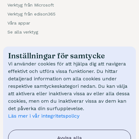
Verktyg från Microsoft
Verktyg från edison365
Våra appar
Se alla verktyg
Kundcase
Inställningar för samtycke
Trafikverket
Vi använder cookies för att hjälpa dig att navigera
NCC
effektivt och utföra vissa funktioner. Du hittar
detaljerad information om alla cookies under
Swep
respektive samtyckeskategori nedan. Du kan välja
Mölndal Energi
att aktivera eller inaktivera vissa av eller alla dessa
cookies, men om du inaktiverar vissa av dem kan
Kunskap
det påverka din surfupplevelse.
Läs mer i vår integritetspolicy
Kurser
Webinar
FAQ - Vanliga frågor
Avvisa alla