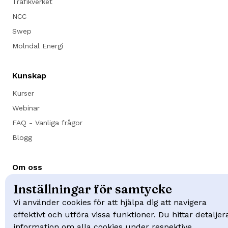
Trafikverket
NCC
Swep
Mölndal Energi
Kunskap
Kurser
Webinar
FAQ - Vanliga frågor
Blogg
Om oss
Om Visuell Planering
Inställningar för samtycke
Kontakt
Vi använder cookies för att hjälpa dig att navigera
effektivt och utföra vissa funktioner. Du hittar detaljer
Boka demo
information om alla cookies under respektive