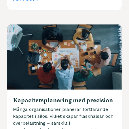
Idag är vi mycket mer än ”bara” ett
teknikbolag och med över 35 års erfarenhet
hjälper vi kunder att förvandla data till insikt,
projekt till resultat och visioner till verklighet.
Kapacitetsplanering med precision
Många organisationer planerar fortfarande
kapacitet i silos, vilket skapar flaskhalsar och
överbelastning – särskilt i