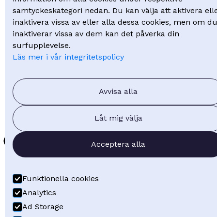
Få offert
samtyckeskategori nedan. Du kan välja att aktivera ell
inaktivera vissa av eller alla dessa cookies, men om d
inaktiverar vissa av dem kan det påverka din
surfupplevelse.
Följ oss på LinkedIn
Läs mer i vår integritetspolicy
Följ oss på YouTube
© 2026 Visuell Planering
Avvisa alla
Integritetspolicy
Låt mig välja
Acceptera alla
Funktionella cookies
Analytics
Ad Storage