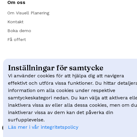
Om oss
Om Visuell Planering
Kontakt
Boka demo
Få offert
Inställningar för samtycke
Följ oss på LinkedIn
Vi använder cookies för att hjälpa dig att navigera
Följ oss på YouTube
effektivt och utföra vissa funktioner. Du hittar detaljer
information om alla cookies under respektive
© 2026 Visuell Planering
samtyckeskategori nedan. Du kan välja att aktivera ell
Integritetspolicy
inaktivera vissa av eller alla dessa cookies, men om d
inaktiverar vissa av dem kan det påverka din
surfupplevelse.
Läs mer i vår integritetspolicy