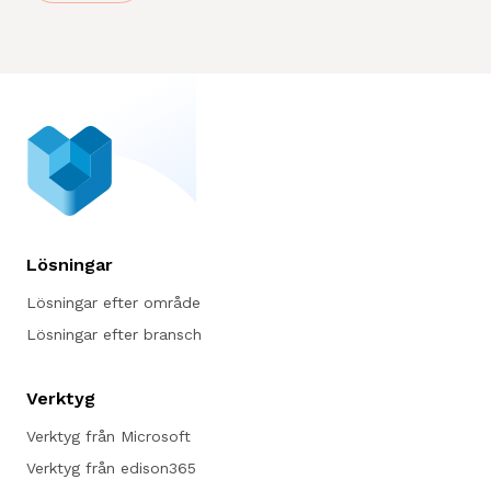
komplett plattform för projektstyrning,
resursplanering och samarbete. Genom åren
har Microsoft integrerat Project med
SharePoint, Office 365 och Power Platform,
vilket har skapat ett ekosystem som stödjer
både traditionell och agil projektledning. Med
lanseringen av Project Online och Project for
the Web tog Microsoft projekten till molnet,
och idag är Planner Premium den naturliga
efterföljaren. Tillsammans med Project
Lösningar
Accelerator och VPM Accelerator erbjuds nu
en flexibel, lättanvänd och kraftfull lösning för
Lösningar efter område
organisationer som vill effektivisera sin
Lösningar efter bransch
projektverksamhet – utan dyra
konsultinsatser. Microsoft Project är inte
längre bara ett verktyg – det är en
Verktyg
helhetslösning för framtidens projektledning.
Verktyg från Microsoft
Verktyg från edison365