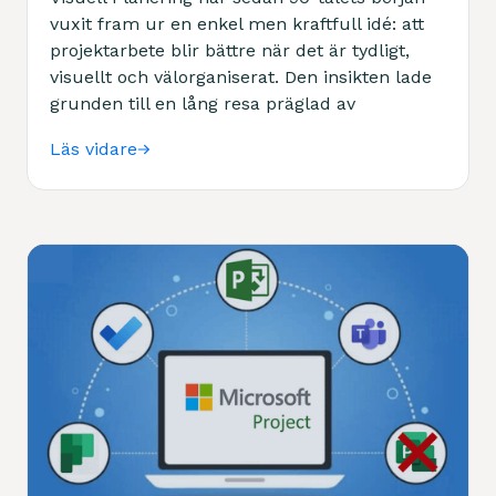
vuxit fram ur en enkel men kraftfull idé: att
projektarbete blir bättre när det är tydligt,
visuellt och välorganiserat. Den insikten lade
grunden till en lång resa präglad av
nytänkande, effektivisering och praktisk nytta.
Läs vidare
Idag är vi mycket mer än ”bara” ett
teknikbolag och med över 35 års erfarenhet
hjälper vi kunder att förvandla data till insikt,
projekt till resultat och visioner till verklighet.