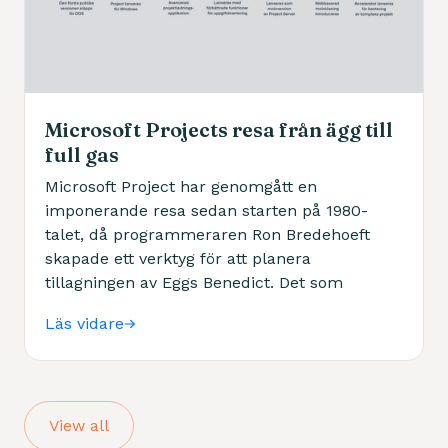
Microsoft Projects resa från ägg till
full gas
Microsoft Project har genomgått en
imponerande resa sedan starten på 1980-
talet, då programmeraren Ron Bredehoeft
skapade ett verktyg för att planera
tillagningen av Eggs Benedict. Det som
började som ett skämt blev snabbt ett
Läs vidare
kraftfullt projektledningsverktyg som
Microsoft tog till sig och vidareutvecklade.
Från den första DOS-versionen 1984 till
dagens molnbaserade lösningar har Project
View all
vuxit från ett enkelt planeringsverktyg till en