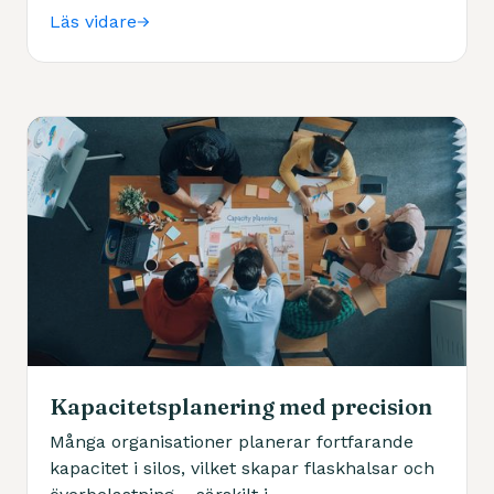
nytänkande, effektivisering och praktisk nytta.
Läs vidare
Idag är vi mycket mer än ”bara” ett
teknikbolag och med över 35 års erfarenhet
hjälper vi kunder att förvandla data till insikt,
projekt till resultat och visioner till verklighet.
Kapacitetsplanering med precision
Många organisationer planerar fortfarande
kapacitet i silos, vilket skapar flaskhalsar och