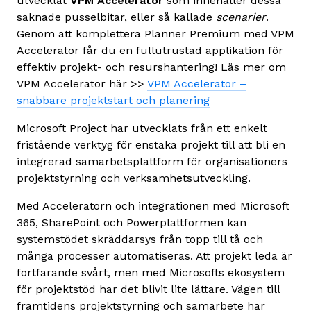
utvecklat
VPM Accelerator
som innehåller dessa
saknade pusselbitar, eller så kallade
scenarier
.
Genom att komplettera Planner Premium med VPM
Accelerator får du en fullutrustad applikation för
effektiv projekt- och resurshantering! Läs mer om
VPM Accelerator här >>
VPM Accelerator –
snabbare projektstart och planering
Microsoft Project har utvecklats från ett enkelt
fristående verktyg för enstaka projekt till att bli en
integrerad samarbetsplattform för organisationers
projektstyrning och verksamhetsutveckling.
Med Acceleratorn och integrationen med Microsoft
365, SharePoint och Powerplattformen kan
systemstödet skräddarsys från topp till tå och
många processer automatiseras. Att projekt leda är
fortfarande svårt, men med Microsofts ekosystem
för projektstöd har det blivit lite lättare. Vägen till
framtidens projektstyrning och samarbete har